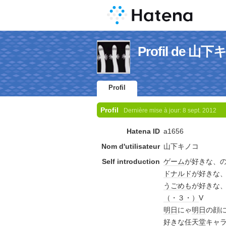
Profil de 山
Profil
Profil
Dernière mise à jour:
8 sept. 2012
Hatena ID
a1656
Nom d'utilisateur
山下キノコ
Self introduction
ゲーム
が好きな、
ドナルド
が好きな
うごめも
が好きな
（・３・）
V
明日
にゃ
明日
の顔
好きな
任天堂
キャ