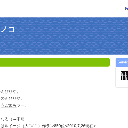
F
下キノコ
Servi
のんびりや。
、のんびりや。
、
うごめも
ラー。
になる（←不明
ラ
は
ルイージ
（人´▽｀）作ラン850位<2010,7,26
現在
>