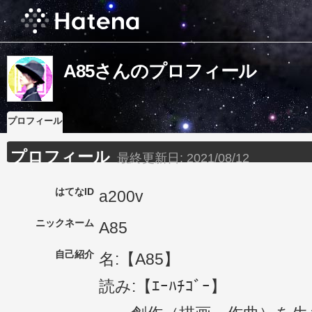
A85さんのプロフィール
プロフィール
プロフィール
最終更新日:
2021/08/12
はてなID
a200v
ニックネーム
A85
自己紹介
名:【A85】
読み:【ｴｰﾊﾁｺﾞｰ】