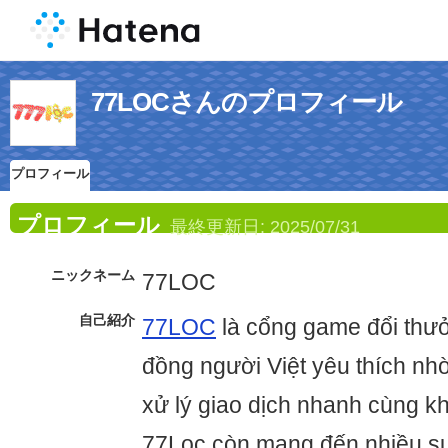
77LOCさんのプロフィール
プロフィール
プロフィール
最終更新日:
2025/07/31
ニックネーム
77LOC
自己紹介
77LOC
là cổng game đổi thư
đồng người Việt yêu thích nhờ
xử lý giao dịch nhanh cùng kh
77Loc còn mang đến nhiều sự