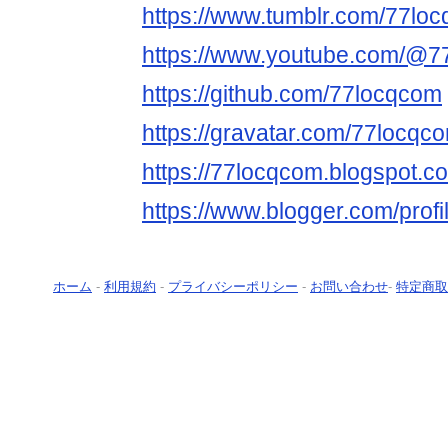
https://www.tumblr.com/77lo
https://www.youtube.com/@7
https://github.com/77locqcom
https://gravatar.com/77locqc
https://77locqcom.blogspot.c
https://www.blogger.com/pro
ホーム
-
利用規約
-
プライバシーポリシー
-
お問い合わせ
-
特定商取