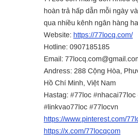
hoàn trả hấp dẫn mỗi ngày và 
qua nhiều kênh ngân hàng hay
Website:
https://77locq.com/
Hotline: 0907185185
Email: 77locq.com@gmail.co
Andress: 288 Cộng Hòa, Phườ
Hồ Chí Minh, Việt Nam
Hastag: #77loc #nhacai77lo
#linkvao77loc #77locvn
https://www.pinterest.com/77
https://x.com/77locqcom