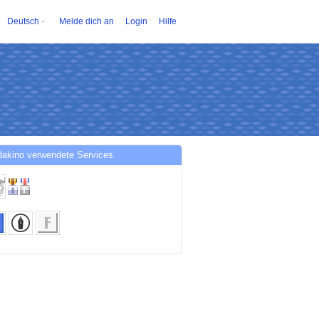
Deutsch
Melde dich an
Login
Hilfe
dakino verwendete Services.