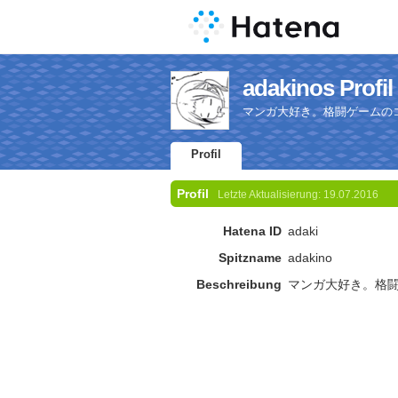
adakinos Profil
マンガ大好き。格闘ゲームの
Profil
Profil
Letzte Aktualisierung:
19.07.2016
Hatena ID
adaki
Spitzname
adakino
Beschreibung
マンガ大好き。格