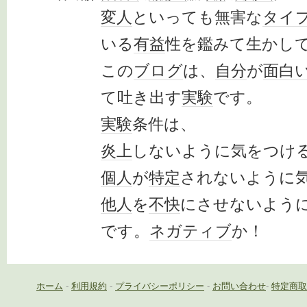
変人
といっても無害な
タイ
いる
有益
性を鑑みて生かし
この
ブログ
は、
自分
が
面白
て吐き出す
実験
です。
実験
条件は、
炎上
しないように気をつけ
個人
が
特定
されないように
他人
を
不快
にさせないよう
です。
ネガティブ
か！
ホーム
-
利用規約
-
プライバシーポリシー
-
お問い合わせ
-
特定商取