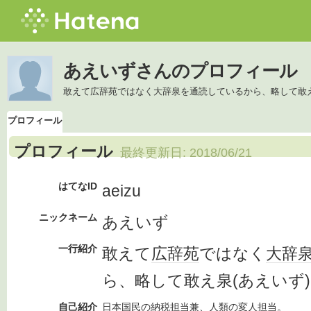
あえいずさんのプロフィール
敢えて広辞苑ではなく大辞泉を通読しているから、略して敢え
プロフィール
プロフィール
最終更新日:
2018/06/21
はてなID
aeizu
ニックネーム
あえいず
一行紹介
敢えて
広辞苑
ではなく
大辞
ら、略して敢え泉(あえいず
自己紹介
日本国民
の
納税
担当
兼、
人類
の
変人
担当
。