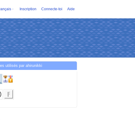
rançais
Inscription
Connecte-toi
Aide
es utilisés par ahirunikki