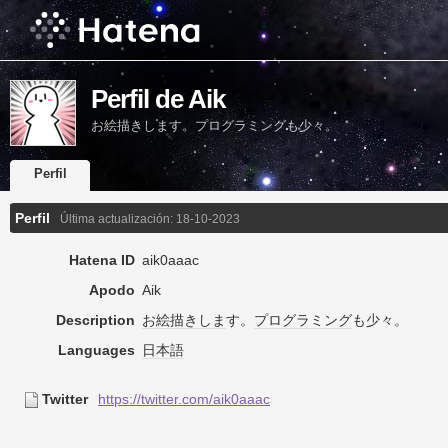
Perfil de Aik
お絵描きします。プログラミングも少々。
Perfil
Perfil
Última actualización:
18-10-2023
Hatena ID
aik0aaac
Apodo
Aik
Description
お絵描き
しま
す。
プログラミング
も少々。
Languages
日本語
Twitter
https://twitter.com/aik0aaac