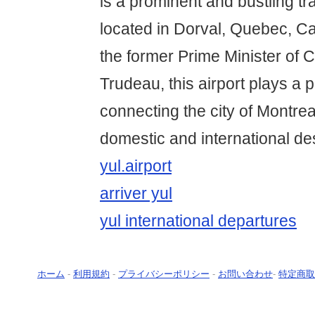
is a prominent and bustling tr
located in Dorval, Quebec, C
the former Prime Minister of C
Trudeau, this airport plays a pi
connecting the city of Montrea
domestic and international des
yul.airport
arriver yul
yul international departures
ホーム
-
利用規約
-
プライバシーポリシー
-
お問い合わせ
-
特定商取