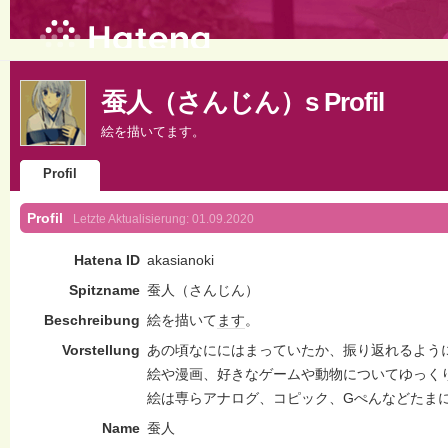
蚕人（さんじん）s Profil
絵を描いてます。
Profil
Profil
Letzte Aktualisierung:
01.09.2020
Hatena ID
akasianoki
Spitzname
蚕人（さんじん）
Beschreibung
絵を描いて
ます
。
Vorstellung
あの頃なににはまっていたか、振り返れるよう
絵や漫画、好きなゲームや動物についてゆっく
絵は専らアナログ、コピック、Gぺんなどたま
Name
蚕人