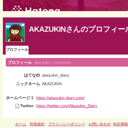
AKAZUKINさんのプロフィー
プロフィール
プロフィール
最終更新日:
2024/04/05
はてなID
akazukin_diary
ニックネーム
AKAZUKIN
ホームページ 1
https://akazukin-diary.com/
Twitter
https://twitter.com/Akazukin_Diary
ホーム
-
利用規約
-
プライバシーポリシー
-
お問い合わせ
-
特定商取