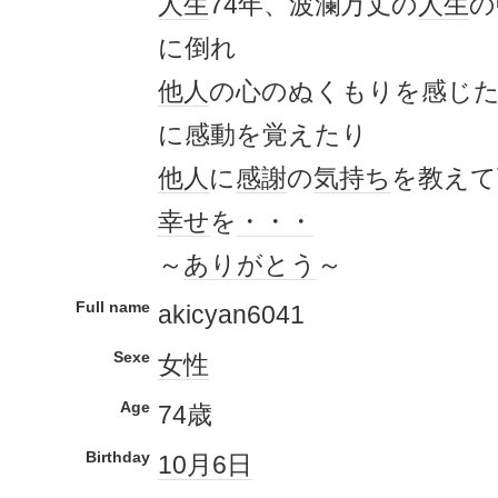
人生
74年、波瀾万丈の
人生
の
に倒れ
他人
の心のぬくもりを感じ
に感動を覚えたり
他人
に
感謝
の
気持ち
を教えて
幸せ
を
・・・
～
ありがとう
～
Full name
akicyan6041
Sexe
女性
Age
74歳
Birthday
10月6日