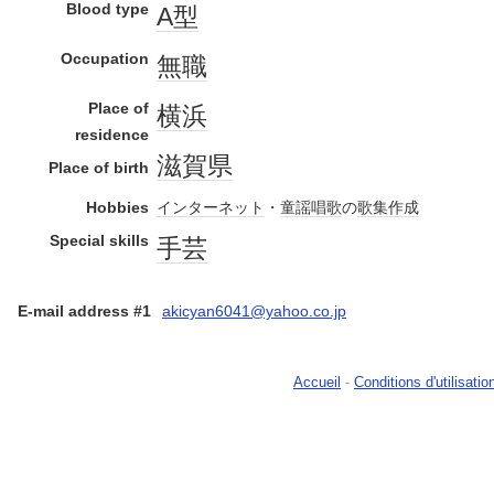
Blood type
A型
Occupation
無職
Place of
横浜
residence
滋賀県
Place of birth
Hobbies
インターネット
・
童謡
唱歌
の
歌集
作成
Special skills
手芸
E-mail address #1
akicyan6041@yahoo.co.jp
Accueil
-
Conditions d'utilisatio