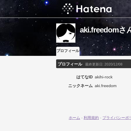
aki.freed
プロフィール
プロフィール
最終更新日:
2020/12/08
はてなID
akihi-rock
ニックネーム
aki.freedom
ホーム
-
利用規約
-
プライバシーポ