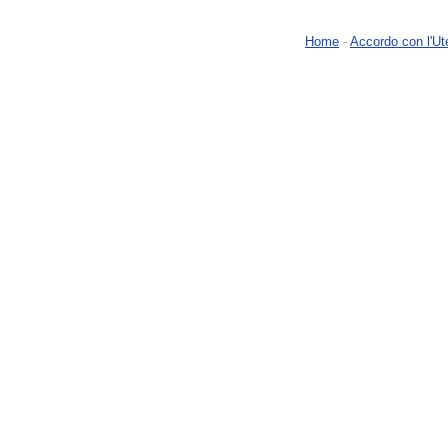
Home
-
Accordo con l'Ut