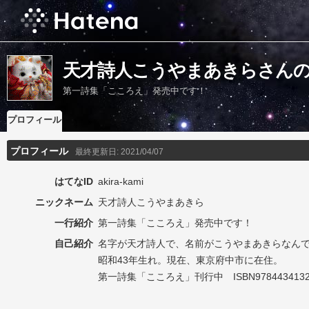
天才詩人こうやまあきらさん
第一詩集「こころえ」発売中です！
プロフィール
プロフィール
最終更新日:
2021/04/07
はてなID
akira-kami
ニックネーム
天才詩人こうやまあきら
一行紹介
第一詩集「こころえ」発売中です！
自己紹介
名字が天才詩人で、名前がこうやまあきらなん
昭和43年生れ。現在、東京府中市に在住。
第一詩集「こころえ」刊行中 ISBN9784434132