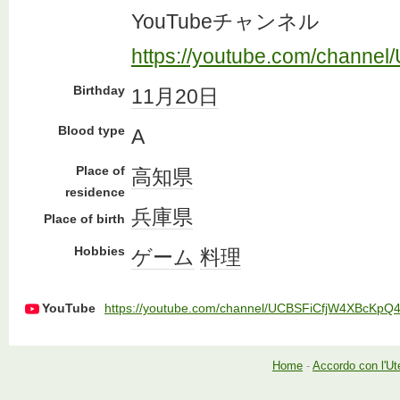
YouTubeチャンネル
https://youtube.com/chann
Birthday
11月20日
Blood type
A
Place of
高知県
residence
兵庫県
Place of birth
Hobbies
ゲーム
料理
YouTube
https://youtube.com/channel/UCBSFiCfjW4XBcKpQ
Home
-
Accordo con l'Ut