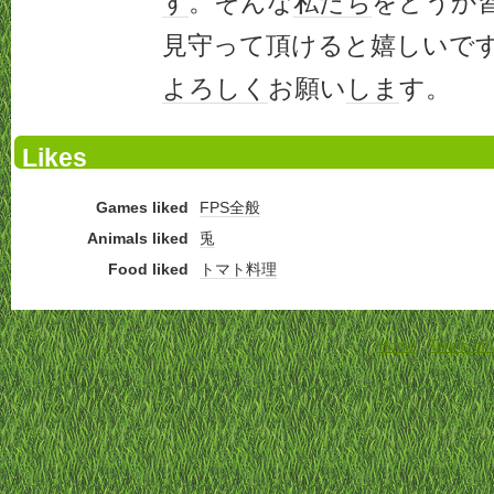
す
。そんな
私たち
をどうか
見守って頂けると嬉しいで
よろしく
お願い
しま
す。
Likes
Games liked
FPS全般
Animals liked
兎
Food liked
トマト料理
Home
-
Terms of 