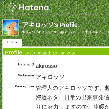
アキロッソ's Profile
管理人のアキロッソです。趣味、レビュー、北海道ネタ、日
守って頂けると嬉しいです。
Profile
Profile
Last updated:
18 Jan 2020
Hatena ID
akirosso
Nickname
アキロッソ
Description
管理人
のア
キロ
ッソです。
海道
ネタ
、
日常
の
出来事
発
りに
努力
しま
すので、生
暖