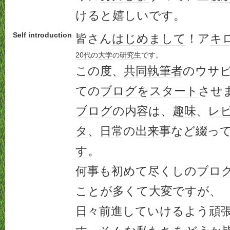
けると嬉しいです。
Self introduction
皆さん
はじめまして
！ア
キ
20代
の
大学
の
研究生
です。
この度、
共同執筆者
のウサ
ての
ブログ
を
スタート
させ
ブログ
の内容は、
趣味
、
レ
タ
、
日常
の
出来事
など綴っ
す
。
何事も初めて尽くしの
ブロ
ことが多くて大変ですが、
日々
前進
していけるよう頑