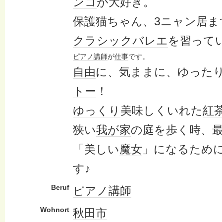
ンコ
が大好き。
保護
猫ちゃん
、3ニャン居
ま
クラシックバレエ
を習って
ピアノ
講師
が
仕事
です。
自由
に、気ままに、ゆった
トー
！
ゆっくり
美味しくいれた
紅
狭い
我が家
の庭を歩く時、最
「美しい
魔女
」になるため
す♪
Beruf
ピアノ
講師
Wohnort
秋田市