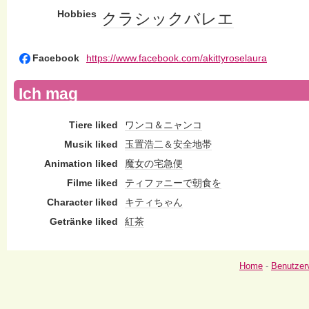
Hobbies
クラシックバレエ
Facebook
https://www.facebook.com/akittyroselaura
Ich mag
Tiere liked
ワンコ＆ニャンコ
Musik liked
玉置浩二＆安全地帯
Animation liked
魔女の宅急便
Filme liked
ティファニーで朝食を
Character liked
キティちゃん
Getränke liked
紅茶
Home
-
Benutzer