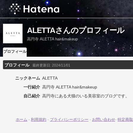
ALETTAさんのプロフィール
高円寺 ALETTA hair&makeup
プロフィール
プロフィール
最終更新日:
2024/11/01
ニックネーム
ALETTA
一行紹介
高円寺 ALETTA hair&makeup
自己紹介
高円寺にある犬猫のいる美容室のブログです。
ホーム
-
利用規約
-
プライバシーポリシー
-
お問い合わせ
-
特定商取