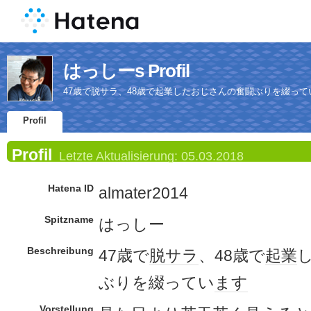
はっしーs Profil
47歳で脱サラ、48歳で起業したおじさんの奮闘ぶりを綴って
Profil
Profil
Letzte Aktualisierung:
05.03.2018
Hatena ID
almater2014
Spitzname
はっしー
Beschreibung
47歳で
脱サラ
、48歳で
起業
ぶりを綴ってい
ます
Vorstellung