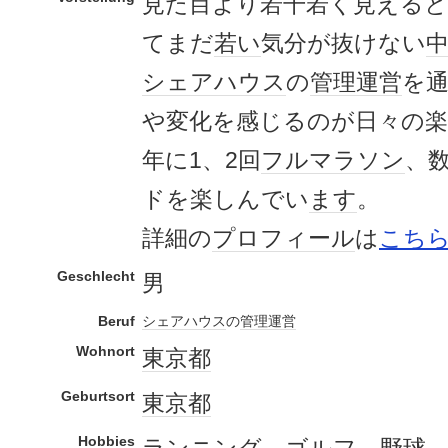
見た目より若干若く見える
てまだ
若い
気分が抜けない
シェアハウス
の
管理
運営
を
や変化を感じるのが日々の
年に1、2回
フルマラソン
、
ドを楽しんでい
ます
。
詳細の
プロフィール
は
こち
Geschlecht
男
Beruf
シェアハウス
の
管理
運営
Wohnort
東京都
Geburtsort
東京都
Hobbies