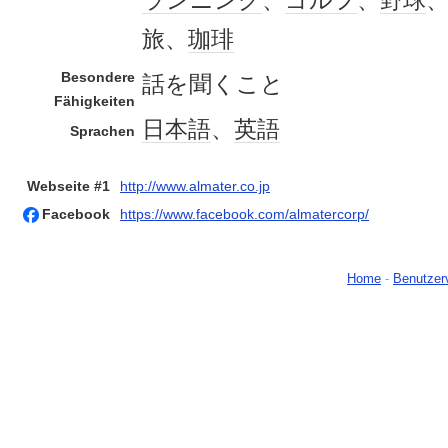
ランニング
、
ゴルフ
、
野球
旅、
珈琲
Besondere
話を聞くこと
Fähigkeiten
日本語
、
英語
Sprachen
Webseite #1
http://www.almater.co.jp
Facebook
https://www.facebook.com/almatercorp/
Home
-
Benutzer