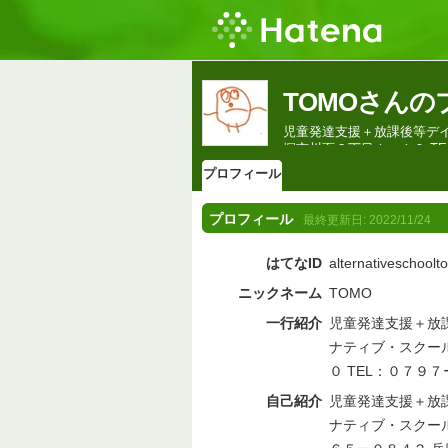
TOMOさん
児童発達支援＋放課後等デイサ
塚市川面３丁目１ー１０ T
プロフィール
プロフィール
最終更新日:
2022/11/24
はてなID
alternativeschool
ニックネーム
TOMO
一行紹介
児童発達支援＋放課
ナティブ・スクール
０ TEL：０７９
自己紹介
児童発達支援＋放課
ナティブ・スクール