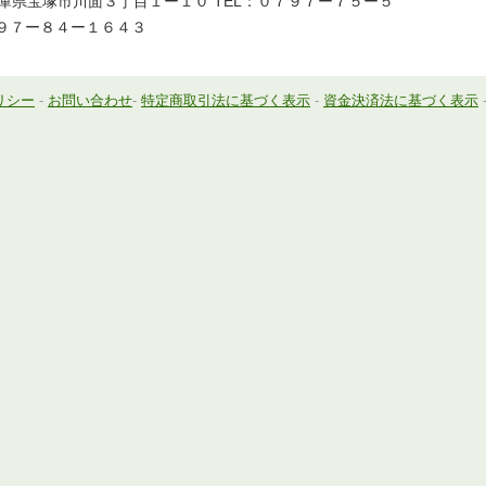
庫県宝塚市川面３丁目１ー１０ TEL：０７９７ー７５ー５
７９７ー８４ー１６４３
リシー
-
お問い合わせ
-
特定商取引法に基づく表示
-
資金決済法に基づく表示