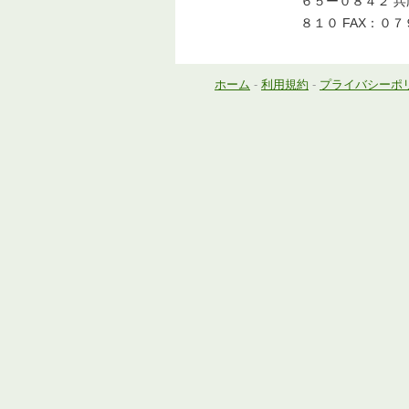
６５ー０８４２ 兵
８１０ FAX：０
ホーム
-
利用規約
-
プライバシーポ