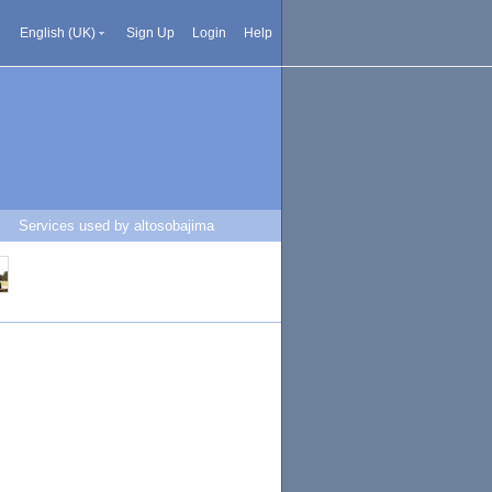
English (UK)
Sign Up
Login
Help
Services used by altosobajima