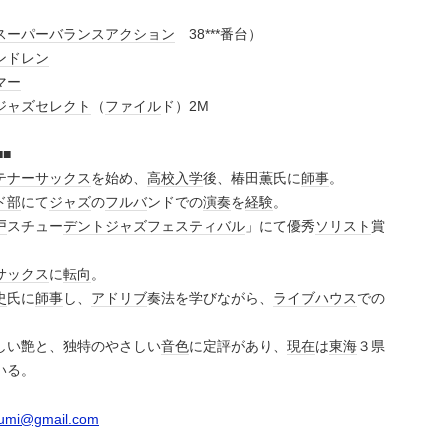
スーパー
バランス
アクション
38***番台）
ンドレン
マー
ジャズ
セレクト
（
ファイル
ド）2M
るまで■■
テナー
サックス
を始め、
高校
入学
後、椿田薫氏に
師事
。
ド部
にて
ジャズ
の
フルバ
ンドでの
演奏
を
経験
。
戸
スチュー
デント
ジャズ
フェスティバル
」にて優秀
ソリスト
賞
サックス
に
転向
。
史
氏に
師事
し、
アドリブ
奏法を学びながら、
ライブハウス
での
しい艶と、独特のやさしい
音色
に定評があり、
現在
は
東海
３県
いる。
yumi@gmail.com