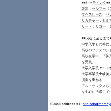
■■セッ
ティング
■■
楽器
：
セルマー
（
マウスピース
：
バ
リガチャー
：
セル
リード
：
リコー
■■
現在
に至
中学
入学
と同時に
高校
の
ブラスバン
高校
在学中、「
神
を受賞。
大学
入学
後
アルト
大学
卒業
後
土岐英
演奏
を重ねる。
アルト
サックス
ら
を中心に
活躍
して
E-mail address #1
alto.sobajimama