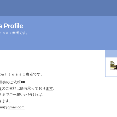
 Profile
ｏｓａｘ奏者です。
のaｌｔｏｓａｘ奏者です。
演奏
のご依頼■■
奏
のご依頼は随時承っており
ます
。
ス
までご一報いただければ、
きます
。
umi@
gmail.com