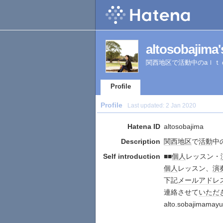
altosobajima's
関西地区で活動中のaｌｔ
Profile
Profile
Last updated:
2 Jan 2020
Hatena ID
altosobajima
Description
関西地区
で
活動
中
Self introduction
■■
個人
レッスン・
個人
レッスン、
演
下記
メールアドレ
連絡させて
いただ
alto.sobajimamay