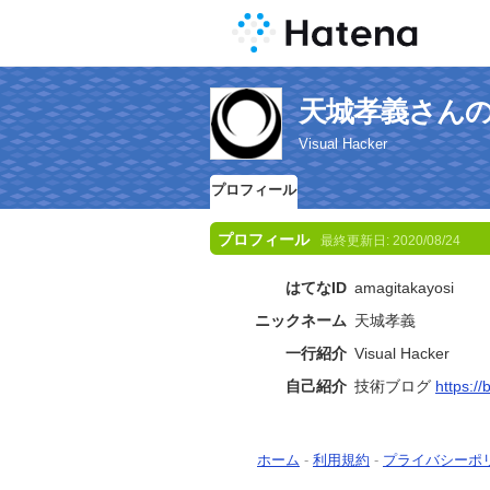
天城孝義さん
Visual Hacker
プロフィール
プロフィール
最終更新日:
2020/08/24
はてなID
amagitakayosi
ニックネーム
天城孝義
一行紹介
Visual Hacker
自己紹介
技術ブログ
https:/
ホーム
-
利用規約
-
プライバシーポ