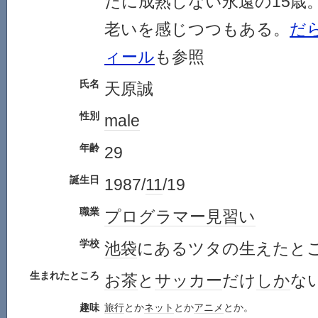
だに成熟しない永遠の15歳
老いを感じつつもある。
だ
ィール
も参照
氏名
天原誠
性別
male
年齢
29
誕生日
1987/
11
/19
職業
プログラマー
見習い
学校
池袋
にあるツタの生えたと
生まれたところ
お茶
と
サッカー
だけ
しか
な
趣味
旅行
とか
ネット
とか
アニメ
とか。