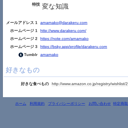
特技
変な知識
メールアドレス 1
amamako@darakeru.com
ホームページ 1
http://www.darakeru.com/
ホームページ 2
https://note.com/amamako
ホームページ 3
https://bsky.app/profile/darakeru.com
Tumblr
amamako
好きなもの
好きな食べもの
http://www.amazon.co.jp/registry/wishli
ホーム
-
利用規約
-
プライバシーポリシー
-
お問い合わせ
-
特定商取