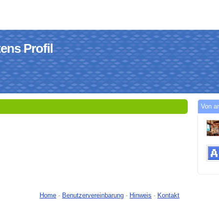
ns Profil
Von a
Home
-
Benutzervereinbarung
-
Hinweis
-
Kontakt