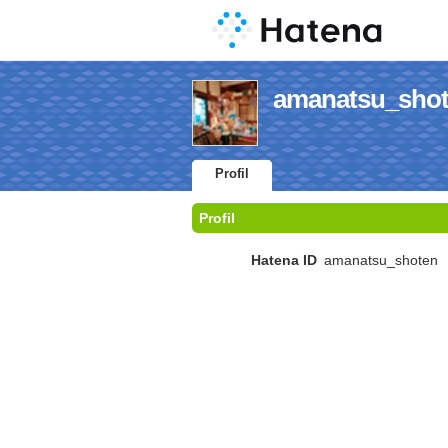
amanatsu_shote
Profil
Profil
Hatena ID
amanatsu_shoten