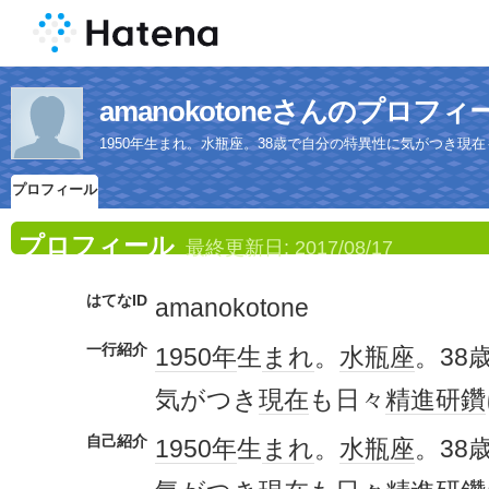
amanokotoneさんのプロフィ
1950年生まれ。水瓶座。38歳で自分の特異性に気がつき現
プロフィール
プロフィール
最終更新日:
2017/08/17
はてなID
amanokotone
一行紹介
1950年
生
まれ
。
水瓶座
。38
気がつき
現在
も日々
精進
研鑽
自己紹介
1950年
生
まれ
。
水瓶座
。38