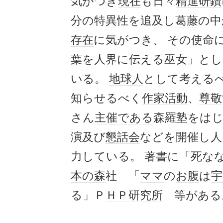
気がつき
現在
も日々
精進
研鑽
分
の特異性を追及し
葛藤
の中
存在
に気がつき、 その使命
葉
を人界に伝える
巫女
」とし
いる。
地球人
として考える
知らせるべく
作家
活動
、
尊敬
さん
主催
である
森羅塾をは
演及び
懇話会
などを開催し人
力している。 著書に「死な
本の森
社 「
ママ
の
お腹
は
宇
る」Ｐ
ＨＰ
研究所
等がある