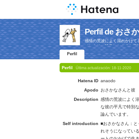
Perfil de 
感情の荒波によく溺れかけて
メンタリー映像にしようと目
Perfil
Perfil
Última actualización:
18-11-2020
Hatena ID
anaodo
Apodo
おさかなさんと彼
Description
感情の荒波によく
な彼の平凡で特別
論んでいます。
Self introduction
■おさかなさん：
れそうになってい
ートのおかげで生