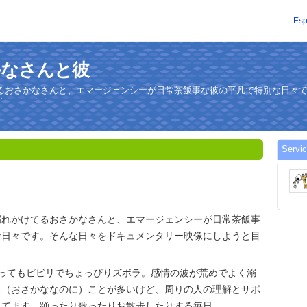
Esp
おさかなさんと彼
るおさかなさんと、エマージェンシーが日常茶飯事な彼の平凡で特別な日々
論んでいます。
Servi
溺れかけてるおさかなさんと、エマージェンシーが日常茶飯事
な日々です。そんな日々をドキュメンタリー映像にしようと目
とってもビビリでちょっぴりズボラ。感情の波が荒めでよく溺
る（おさかななのに）ことが多いけど、周りの人の理解とサポ
きてます。踊ったり歌ったりお散歩したりする毎日。