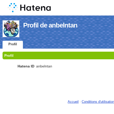
Profil de anbelntan
Profil
Profil
Hatena ID
anbelntan
Accueil
-
Conditions d'utilisatio