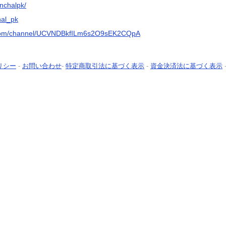
nchalpk/
hal_pk
.com/channel/UCVNDBkfILm6s2O9sEK2CQpA
リシー
-
お問い合わせ
-
特定商取引法に基づく表示
-
資金決済法に基づく表示