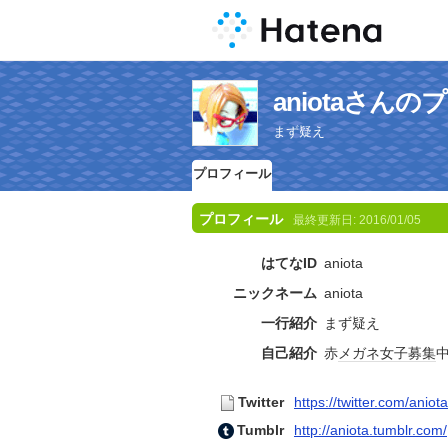
aniotaさん
まず疑え
プロフィール
プロフィール
最終更新日:
2016/01/05
はてなID
aniota
ニックネーム
aniota
一行紹介
まず疑え
自己紹介
赤
メガネ女子
募集
Twitter
https://twitter.com/aniota
Tumblr
http://aniota.tumblr.com/