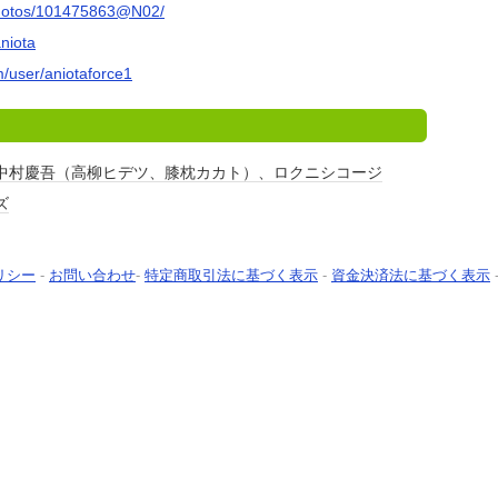
/photos/101475863@N02/
aniota
/user/aniotaforce1
中村慶吾（高柳ヒデツ、膝枕カカト）、ロクニシコージ
ズ
リシー
-
お問い合わせ
-
特定商取引法に基づく表示
-
資金決済法に基づく表示