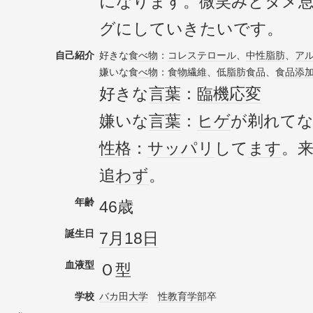
になります。微笑みとタメ
グにしていきたいです。
自己紹介
好きな
食べ物
：
コレステロール
、
中性脂肪
、
ア
嫌いな
食べ物
：
食物繊維
、低
脂肪
食品
、
食品添
好きな
言葉
：
臨機応変
嫌いな
言葉
：
ヒゲ
が剃れて
性格
：
サッパリ
して
ます
。
追
わず
。
年齢
46歳
誕生日
7月18日
血液型
Ｏ型
学校
バカ田大学
性教育
学部
卒