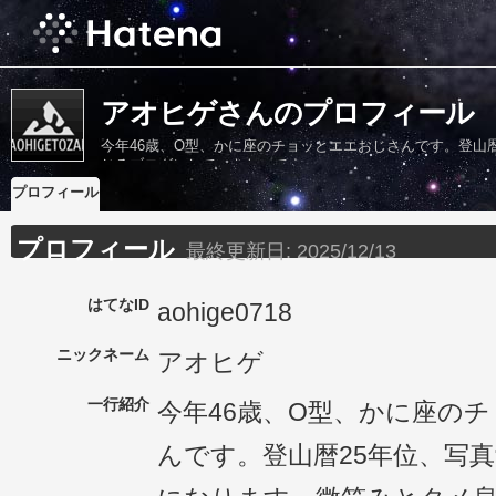
アオヒゲさんのプロフィール
今年46歳、O型、かに座のチョッとエエおじさんです。登山
じるブログにしていきたいです。
プロフィール
プロフィール
最終更新日:
2025/12/13
はてなID
aohige0718
ニックネーム
アオヒゲ
一行紹介
今年46歳、O型、かに座の
んです。登山暦25年位、写真