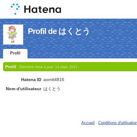
Profil de はくとう
Profil
Profil
Dernière mise à jour:
14 sept. 2017
Hatena ID
aomtt4816
Nom d'utilisateur
はくとう
Accueil
-
Conditions d'utilisatio