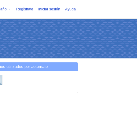
añol
Regístrate
Iniciar sesión
Ayuda
ios utilizados por aotomato