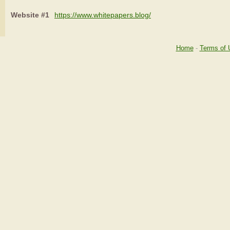
Website #1
https://www.whitepapers.blog/
Home
-
Terms of 