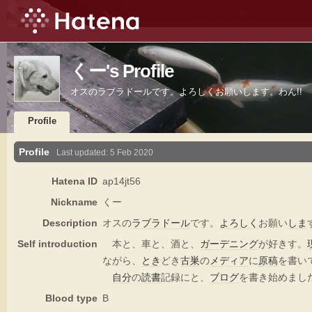
くー's Profile
オスのラブラドールです。よろしくお願いします。わん!!
Profile
Profile
Last updated:
5 Feb 2020
Hatena ID
ap14jt56
Nickname
くー
Description
オスの
ラブラドール
です。
よろしく
お願い
しま
Self introduction
本と、車と、酒と、
ガーデニング
が好きす。
ながら、
とき
どき
古巣
の
メディア
に
原稿
を書い
自分
の
読書
記録にと、
ブログ
を書き始めまし
Blood type
B