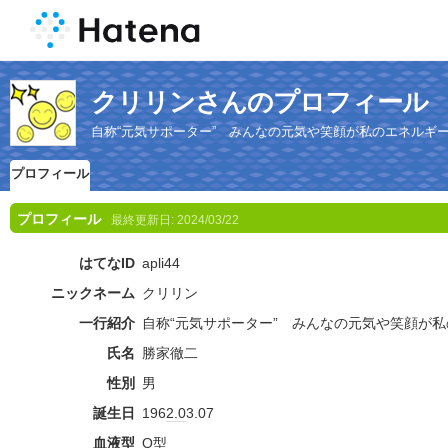
クリリンさんのプロフィール
自称“元気サポーター” みんなの元気や笑顔が私のエネルギ
プロフィール
プロフィール
最終更新日:
2024/03/22
はてなID
apli44
ニックネーム
クリリン
一行紹介
自称“元気サポーター” みんなの元気や笑顔が
氏名
勝家徹二
性別
男
誕生日
196
2.0
3.07
血液型
O型