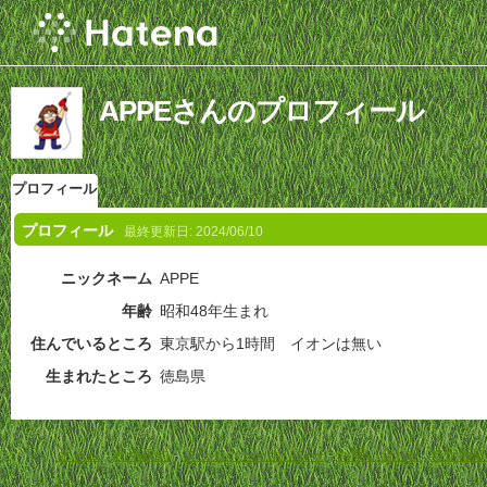
APPEさんのプロフィール
プロフィール
プロフィール
最終更新日:
2024/06/10
ニックネーム
APPE
年齢
昭和48年生まれ
住んでいるところ
東京駅から1時間 イオンは無い
生まれたところ
徳島県
ホーム
-
利用規約
-
プライバシーポリシー
-
お問い合わせ
-
特定商取