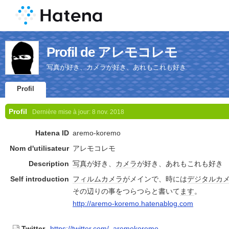
Profil de アレモコレモ
写真が好き、カメラが好き、あれもこれも好き
Profil
Profil
Dernière mise à jour:
8 nov. 2018
Hatena ID
aremo-koremo
Nom d'utilisateur
アレモコレモ
Description
写真
が好き、
カメラ
が好き、あれもこれも好き
Self introduction
フィルムカメラ
がメインで、時には
デジタルカ
その辺りの事をつらつらと書いて
ます
。
http://aremo-koremo.hatenablog.com
Twitter
https://twitter.com/_aremokoremo_