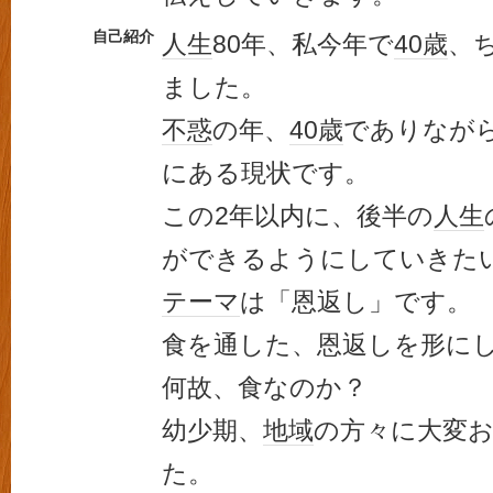
自己紹介
人生
80年、私今年で
40歳
、
ました。
不惑
の年、
40歳
でありなが
にある現状です。
この2年以内に、後半の
人生
ができるようにしていきた
テーマ
は「恩返し」です。
食を通した、恩返しを形に
何故、食なのか？
幼少期、
地域
の方々に大変
た。