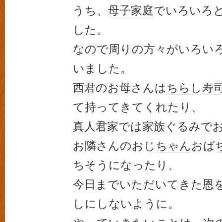
うち、
母子家庭
でいろいろ
した。
なので周りの方々がいろい
いました。
西君のお母さんは
ちらし寿
て持ってきてくれたり、
真人
君家では
家族
ぐるみ
で
お隣さんのおじ
ちゃん
おば
ちそうになったり、
今日
までいただいてきた恩
しにしないように。