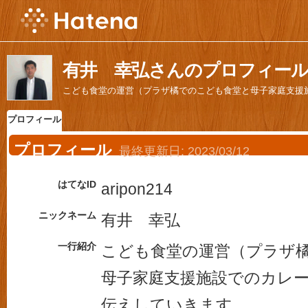
有井 幸弘さんのプロフィー
こども食堂の運営（プラザ橘でのこども食堂と母子家庭支援
プロフィール
プロフィール
最終更新日:
2023/03/12
はてなID
aripon214
ニックネーム
有井 幸弘
一行紹介
こども食堂の運営（プラザ
母子家庭支援施設でのカレ
伝えしていきます。