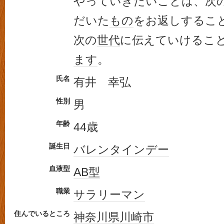
やっていきたいことは、次
だいた
もの
をお返しするこ
次の
世代
に伝えていけるこ
ます
。
氏名
有井 幸弘
性別
男
年齢
44歳
誕生日
バレンタインデー
血液型
AB型
職業
サラリーマン
住んでいるところ
神奈川県
川崎市