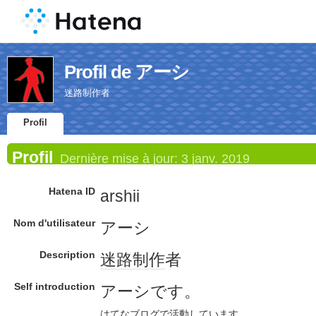
Profil de アーシ
迷路制作者
Profil
Profil
Dernière mise à jour:
3 janv. 2019
Hatena ID
arshii
Nom d'utilisateur
アーシ
Description
迷路
制作
者
Self introduction
アーシです。
はてなブログ
で
活動
してい
ます
。