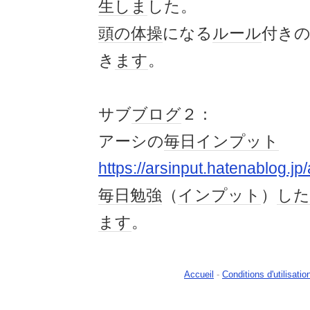
生
しま
した。
頭の体操
になる
ルール
付き
き
ます
。
サブ
ブログ
２：
アーシの
毎日
インプット
https://arsinput.hatenablog.jp
毎日
勉強
（
インプット
）
した
ます
。
Accueil
-
Conditions d'utilisatio