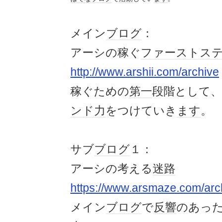
メイン
ブログ
：
アーシの稼ぐ
ファースト
ス
http://www.arshii.com/archive
稼ぐための
第一
段階として、
ンド力
をつけていき
ます
。
サブ
ブログ
１：
アーシの考える
迷路
https://www.arsmaze.com/arc
メイン
ブログ
で
反響
のあっ