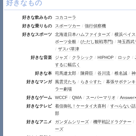
好きなもの
好きな飲みもの
コカコーラ
好きな乗りもの
スポーツカー
/
強行偵察機
好きなスポーツ
北海道日本ハムファイターズ
/
横浜ベイス
ポーツ全般
/
(ただし観戦専門)
/
埼玉西武
/
ザスパ草津
好きな音楽
ジャズ
/
クラシック
/
HIPHOP
/
ロック
/
するに幅広く
好きな本
司馬遼太郎
/
陳舜臣
/
谷川流
/
椎名誠
/
神
好きなマンガ
風雲児たち
/
らき☆すた
/
幕張サボテンキ
ラー劇場
好きなゲーム
WCCF
/
QMA
/
スーパーマリオ
/
Answer
好きなテレビ
着信御礼！ケータイ大喜利
/
すべらない話
部
好きなアニメ
ガンダムシリーズ
/
機甲戦記ドラグナー
/
ーズ