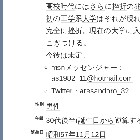
高校
時代
には
さら
に
挫折
の
初
の
工学
系
大学
はそれが現
完全に
挫折
。
現在
の
大学
に
こぎつける。
今後は未定。
msnメッセンジャー
：
as1982_11
@hotmail.com
Twitter
：aresandoro_82
性別
男性
年齢
30代後半(
誕生日
から
逆算す
誕生日
昭和57年
11月12日