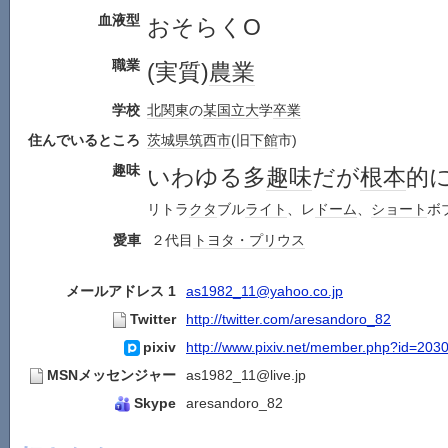
血液型
おそらくO
職業
(実質)
農業
学校
北関東
の
某国
立大
学
卒業
住んでいるところ
茨城県
筑西市
(旧
下館
市)
趣味
いわゆる多
趣味
だが
根本
的
リトラ
クタ
ブル
ライト
、レ
ドーム
、
ショート
ボ
愛車
２代目
トヨタ・プリウス
メールアドレス 1
as1982_11@yahoo.co.jp
Twitter
http://twitter.com/aresandoro_82
pixiv
http://www.pixiv.net/member.php?id=203
MSNメッセンジャー
as1982_11@live.jp
Skype
aresandoro_82