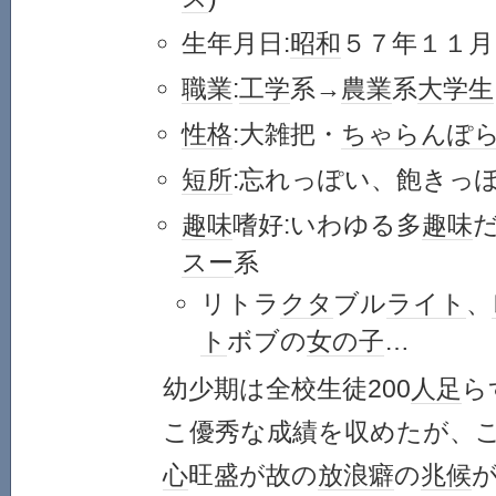
生年月日:
昭和
５７年１１月
職業
:
工学
系→
農業
系
大学生
性格
:大雑把・
ちゃらんぽ
短所
:忘れっぽい、飽きっ
趣味
嗜好:いわゆる多
趣味
スー
系
リトラ
クタ
ブル
ライト
、
ト
ボブの
女の子
…
幼少期は全校生徒200
人足
ら
こ優秀な成績を収めたが、
心
旺盛が故の
放浪癖
の
兆候