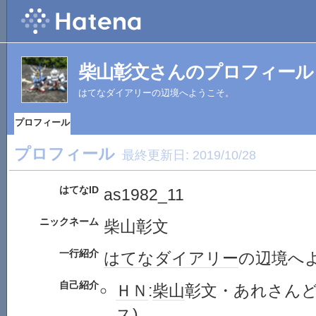
柴山彰文さんのプロフィール
はてなダイアリーの辺境へようこそ。
プロフィール
プロフィール
最終更新日:
2019/10/28
はてなID
as1982_11
ニックネーム
柴山彰文
一行紹介
はてなダイアリー
の辺境へ
自己紹介
ＨＮ
:
柴山
彰文・あれさんど
ス
)