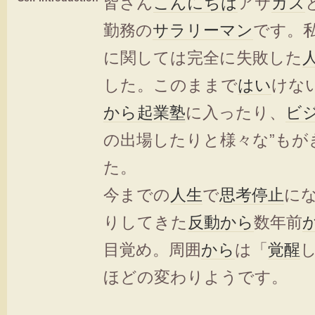
皆さん
こんにちは
アサ
カズ
勤務の
サラリーマン
です。
に関しては完全に失敗した
した。このままで
はい
けな
から
起業塾
に入ったり、
ビ
の出場したりと様々な”もが
た。
今までの
人生
で
思考停止
に
りしてきた
反動
から
数年前
目覚め。周囲
から
は「
覚醒
ほどの変わりようです。