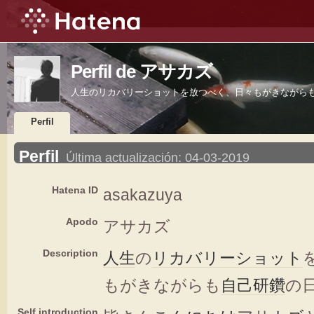
Perfil de アサカズ
人生のリカバリーショットを放つべく、日々もがきながら
Perfil
Perfil
Última actualización:
04-03-2019
Hatena ID
asakazuya
Apodo
アサカズ
Description
人生
の
リカバリー
ショット
もがきながらも
自己研鑽
の
Self introduction