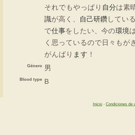
それでもやっぱり
自分
は素
識
が高く、
自己研鑽
してい
で
仕事
をしたい、今の
環境
く思っているので日々もが
がんばり
ます
！
Género
男
Blood type
B
Inicio
-
Condiciones de 