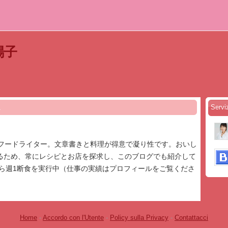
野陽子
Serv
1
のフードライター。文章書きと料理が得意で凝り性です。おいし
るため、常にレシピとお店を探求し、このブログでも紹介して
から週1断食を実行中（仕事の実績はプロフィールをご覧くださ
Home
-
Accordo con l'Utente
-
Policy sulla Privacy
-
Contattacci