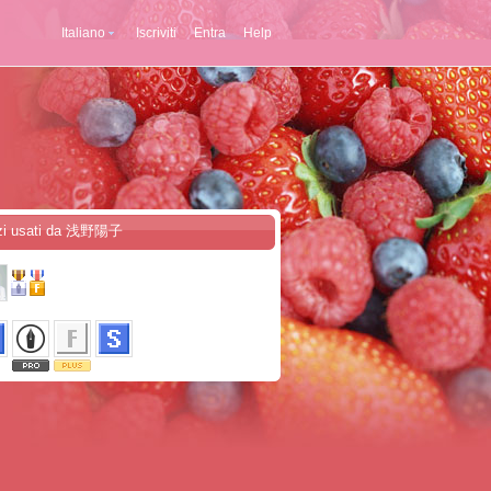
Italiano
Iscriviti
Entra
Help
izi usati da 浅野陽子