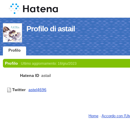
Profilo di astail
Profilo
Profilo
Ultimo aggiornamento:
18/giu/2023
Hatena ID
astail
Twitter
astel4696
Home
-
Accordo con l'Ut