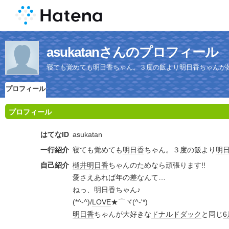
asukatanさんのプロフィール
寝ても覚めても明日香ちゃん。３度の飯より明日香ちゃんが
プロフィール
プロフィール
はてなID
asukatan
一行紹介
寝ても覚めても
明日香
ちゃん。３度の飯より
明
自己紹介
樋井明日香
ちゃんのためなら頑張ります!!
愛さえあれば年の差なんて…
ねっ、
明日香
ちゃん♪
(*^-^)/
LOVE
★⌒ヾ(^-'*)
明日香
ちゃんが大好きな
ドナルドダック
と同じ
6