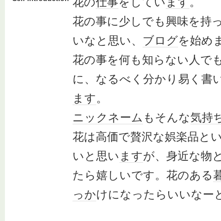
花の
仕事
をしてい
ます
。
花の事に少しでも興味を持
いなと思い、
ブログ
を始め
花の事を何も知らない人で
に、なるべく分かり易く書
ます
。
ニックネーム
もそんな
気持
花は高価で贅沢な娯楽品と
いと思い
ます
が、身近な物
たら嬉しいです。花のある
っか
けになったらいいなー