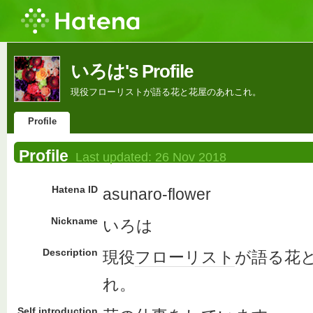
いろは's Profile
現役フローリストが語る花と花屋のあれこれ。
Profile
Profile
Last updated:
26 Nov 2018
Hatena ID
asunaro-flower
Nickname
いろは
Description
現役
フローリスト
が語る花
れ。
Self introduction