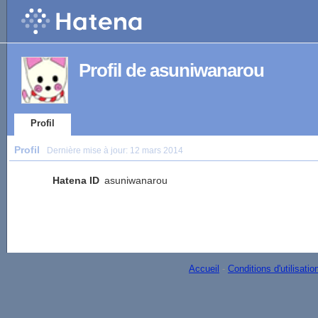
Profil de asuniwanarou
Profil
Profil
Dernière mise à jour:
12 mars 2014
Hatena ID
asuniwanarou
Accueil
-
Conditions d'utilisatio