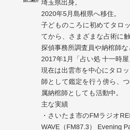
自己紹介
埼玉県出身。
2020年5月島根県へ移住。
子どものころに初めてタロ
てから、さまざまな占術に
探偵事務所調査員や納棺師な
2017年1月「占い処 十一
現在は出雲市を中心にタロッ
師として鑑定を行う傍ら、つ
属納棺師としても活動中。
主な実績
・さいたま市のFMラジオRE
WAVE（FM87.3） Evenin