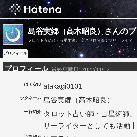
島谷実郷（高木昭良）さんのプ
タロット占い師・占星術師。 高木昭良名義でフリーライター
プロフィール
プロフィール
最終更新日:
2022/11/02
はてなID
atakagi0101
ニックネーム
島谷実郷（高木昭良）
一行紹介
タロット占い師・占星術師。
リーライターとしても活動