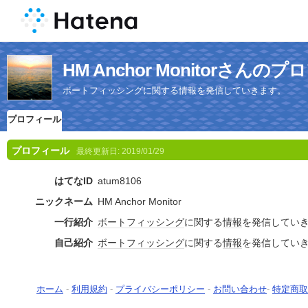
HM Anchor Monitorさんの
ボートフィッシングに関する情報を発信していきます。
プロフィール
プロフィール
最終更新日:
2019/01/29
はてなID
atum8106
ニックネーム
HM Anchor Monitor
一行紹介
ボート
フィッシング
に関する
情報
を発信してい
自己紹介
ボート
フィッシング
に関する
情報
を発信してい
ホーム
-
利用規約
-
プライバシーポリシー
-
お問い合わせ
-
特定商取