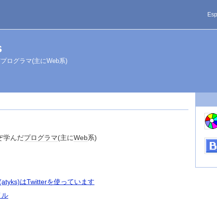
Esp
s
ログラマ(主にWeb系)
ぞ学んだ
プログラマ
(主に
Web
系)
wa (atyks)はTwitterを使っています
イル