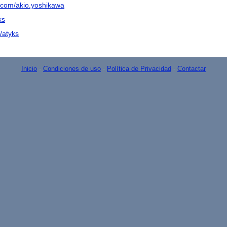
.com/akio.yoshikawa
ks
/atyks
Inicio
-
Condiciones de uso
-
Política de Privacidad
-
Contactar