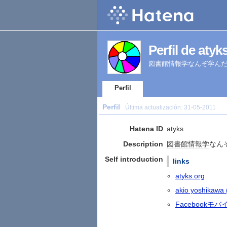
Perfil de atyk
図書館情報学なんぞ学んだプ
Perfil
Perfil
Última actualización:
31-05-2011
Hatena ID
atyks
Description
図書館情報学
なん
Self introduction
links
atyks.org
akio yoshika
Facebookモバ