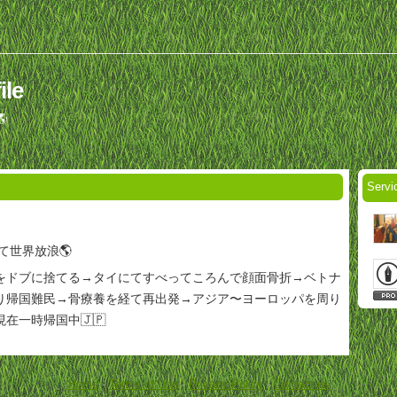
le

Serv
いて世界放浪🌎
をドブに捨てる→タイにてすべってころんで顔面骨折→ベトナ
り帰国難民→骨療養を経て再出発→アジア〜ヨーロッパを周り
在一時帰国中🇯🇵
Home
-
Terms of Use
-
Privacy Policy
-
Contact us