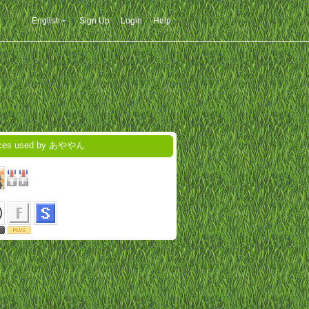
English
Sign Up
Login
Help
ices used by あややん