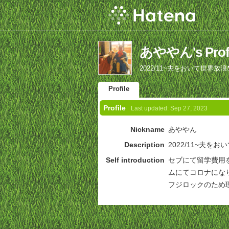
あややん's Profi
2022/11~夫をおいて世界放浪
Profile
Profile
Last updated:
Sep 27, 2023
Nickname
あややん
Description
2022/11~夫をお
Self introduction
セブにて留学費用
ムにてコロナにな
フジロックのため現