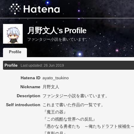
月野文人's Profile
ファンタジー小説を書いています。
Profile
Profile
Last updated:
26 Jun 2019
Hatena ID
ayato_tsukino
Nickname
月野文人
Description
ファンタジー小説
を書いてい
ます
。
Self introduction
これまで書いた
作品
の一覧です。
『
魔王
の器』
『この
残酷
な
世界
への反乱』
『愚かなる
勇者
たち ～俺たち
ドラフト
候補生
『真影の月』