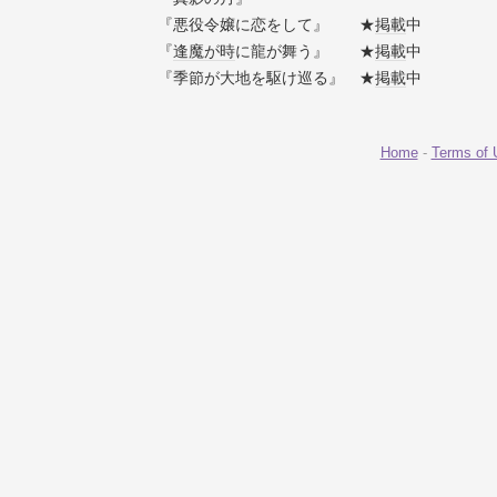
『悪役令嬢に恋をして』 ★
掲載
中
『
逢魔が時
に龍が舞う』 ★
掲載
中
『季節が大地を駆け巡る』 ★
掲載
中
Home
-
Terms of 